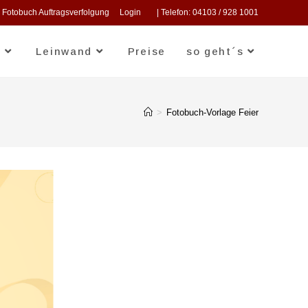
Fotobuch Auftragsverfolgung
Login
| Telefon: 04103 / 928 1001
n
Leinwand
Preise
so geht´s
>
Fotobuch-Vorlage Feier