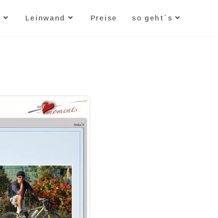
n
Leinwand
Preise
so geht´s