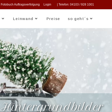
Fotobuch Auftragsverfolgung
Login
| Telefon: 04103 / 928 1001
n
Leinwand
Preise
so geht´s
 Hintergrundbilder