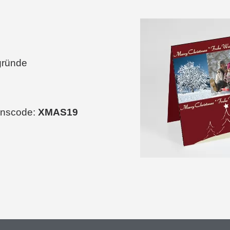
rgründe
onscode:
XMAS19