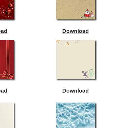
oad
Download
oad
Download