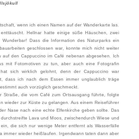
lsjökull
rtschaft, wenn ich einen Namen auf der Wanderkarte las.
enttäuscht. Hellnar hatte einige süße Häuschen, zwei
. Wunderbar! Dass die Information des Naturparks ein
uarbeiten geschlossen war, konnte mich nicht weiter
 es auf den Cappuccino im Café nebenan abgesehen. Ich
as mit Fotomotiven zu tun, aber auch eine Fotografin
hat sich wirklich gelohnt, denn der Cappuccino war
sst, dass ich nach dem Essen immer unglaublich träge
bestimmt auch vorzüglich geschmeckt.
er Straße, die vom Café zum Ortsausgang führte, folgte
ein wieder zur Küste zu gelangen. Aus einem Reiseführer
 der Nase nach eine echte Elfenkirche geben sollte. Das
ch durchstreifte Lava und Moos, zwischendurch Wiese und
in, die sich nur wenige Meter entfernt als Wasserfälle
a immer wieder heißlaufen. Irgendwann taten dann aber