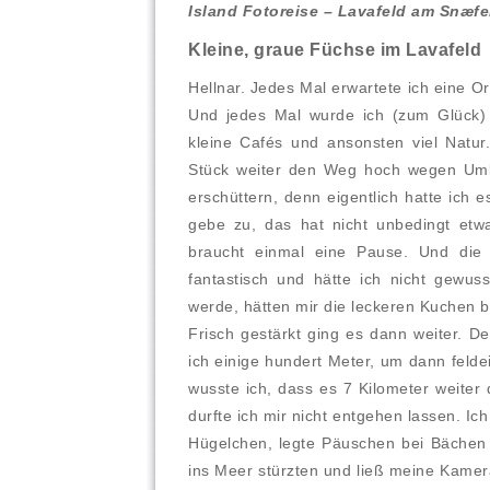
Island Fotoreise – Lavafeld am Snæfel
Kleine, graue Füchse im Lavafeld
Hellnar. Jedes Mal erwartete ich eine O
Und jedes Mal wurde ich (zum Glück) 
kleine Cafés und ansonsten viel Natur
Stück weiter den Weg hoch wegen Umba
erschüttern, denn eigentlich hatte ich
gebe zu, das hat nicht unbedingt etw
braucht einmal eine Pause. Und die 
fantastisch und hätte ich nicht gewu
werde, hätten mir die leckeren Kuchen 
Frisch gestärkt ging es dann weiter. D
ich einige hundert Meter, um dann feld
wusste ich, dass es 7 Kilometer weiter
durfte ich mir nicht entgehen lassen. I
Hügelchen, legte Päuschen bei Bächen e
ins Meer stürzten und ließ meine Kamer