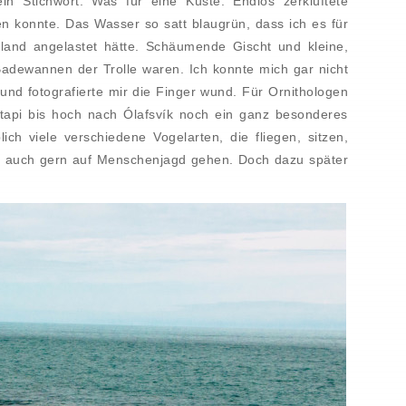
in Stichwort. Was für eine Küste. Endlos zerklüftete
en konnte. Das Wasser so satt blaugrün, dass ich es für
land angelastet hätte. Schäumende Gischt und kleine,
Badewannen der Trolle waren. Ich konnte mich gar nicht
und fotografierte mir die Finger wund. Für Ornithologen
tapi bis hoch nach Ólafsvík noch ein ganz besonderes
ich viele verschiedene Vogelarten, die fliegen, sitzen,
l auch gern auf Menschenjagd gehen. Doch dazu später