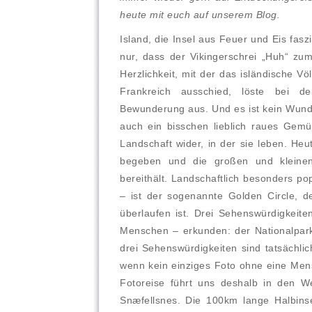
heute mit euch auf unserem Blog.
Island, die Insel aus Feuer und Eis fasz
nur, dass der Vikingerschrei „Huh“ zu
Herzlichkeit, mit der das isländische V
Frankreich ausschied, löste bei d
Bewunderung aus. Und es ist kein Wunder
auch ein bisschen lieblich raues Gemü
Landschaft wider, in der sie leben. Heu
begeben und die großen und kleinen
bereithält. Landschaftlich besonders pop
– ist der sogenannte Golden Circle, de
überlaufen ist. Drei Sehenswürdigkeit
Menschen – erkunden: der Nationalpark Þ
drei Sehenswürdigkeiten sind tatsächlic
wenn kein einziges Foto ohne eine Me
Fotoreise führt uns deshalb in den We
Snæfellsnes. Die 100km lange Halbinse