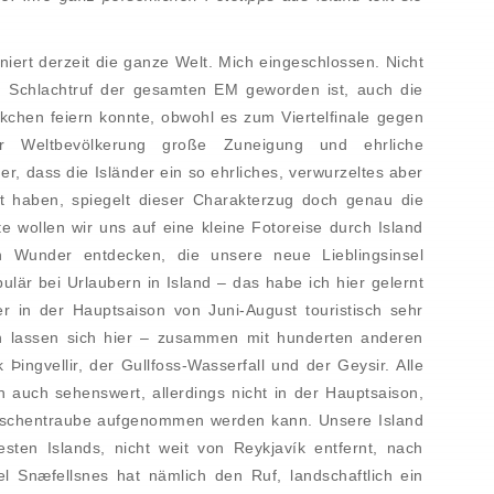
iniert derzeit die ganze Welt. Mich eingeschlossen. Nicht
m Schlachtruf der gesamten EM geworden ist, auch die
ölkchen feiern konnte, obwohl es zum Viertelfinale gegen
er Weltbevölkerung große Zuneigung und ehrliche
, dass die Isländer ein so ehrliches, verwurzeltes aber
t haben, spiegelt dieser Charakterzug doch genau die
te wollen wir uns auf eine kleine Fotoreise durch Island
 Wunder entdecken, die unsere neue Lieblingsinsel
ulär bei Urlaubern in Island – das habe ich hier gelernt
r in der Hauptsaison von Juni-August touristisch sehr
en lassen sich hier – zusammen mit hunderten anderen
ingvellir, der Gullfoss-Wasserfall und der Geysir. Alle
h auch sehenswert, allerdings nicht in der Hauptsaison,
nschentraube aufgenommen werden kann. Unsere Island
sten Islands, nicht weit von Reykjavík entfernt, nach
l Snæfellsnes hat nämlich den Ruf, landschaftlich ein