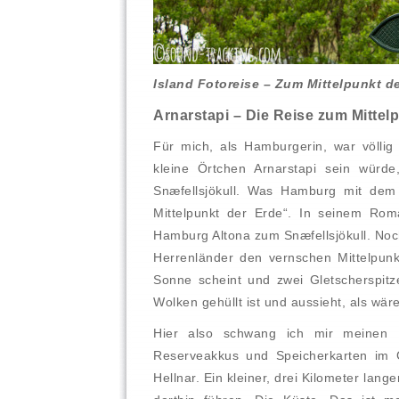
Island Fotoreise – Zum Mittelpunkt de
Arnarstapi – Die Reise zum Mittel
Für mich, als Hamburgerin, war völlig 
kleine Örtchen Arnarstapi sein würd
Snæfellsjökull. Was Hamburg mit dem
Mittelpunkt der Erde“. In seinem Ro
Hamburg Altona zum Snæfellsjökull. Noch
Herrenländer den vernschen Mittelpun
Sonne scheint und zwei Gletscherspit
Wolken gehüllt ist und aussieht, als wär
Hier also schwang ich mir meinen 
Reserveakkus und Speicherkarten i
Hellnar. Ein kleiner, drei Kilometer lang