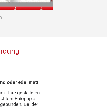
n
indung
nd oder edel matt
uck: Ihre gestalteten
echtem Fotopapier
 gebunden. Bei der