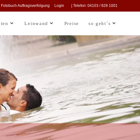
Fotobuch Auftragsverfolgung
Login
| Telefon: 04103 / 928 1001
lten
Leinwand
Preise
so geht´s