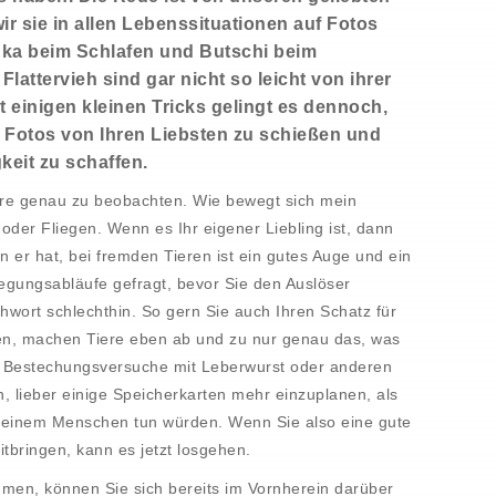
ir sie in allen Lebenssituationen auf Fotos
inka beim Schlafen und Butschi beim
attervieh sind gar nicht so leicht von ihrer
 einigen kleinen Tricks gelingt es dennoch,
Fotos von Ihren Liebsten zu schießen und
keit zu schaffen.
Tiere genau zu beobachten. Wie bewegt sich mein
oder Fliegen. Wenn es Ihr eigener Liebling ist, dann
 er hat, bei fremden Tieren ist ein gutes Auge und ein
egungsabläufe gefragt, bevor Sie den Auslöser
hwort schlechthin. So gern Sie auch Ihren Schatz für
en, machen Tiere eben ab und zu nur genau das, was
er Bestechungsversuche mit Leberwurst oder anderen
h, lieber einige Speicherkarten mehr einzuplanen, als
mit einem Menschen tun würden. Wenn Sie also eine gute
bringen, kann es jetzt losgehen.
en, können Sie sich bereits im Vornherein darüber