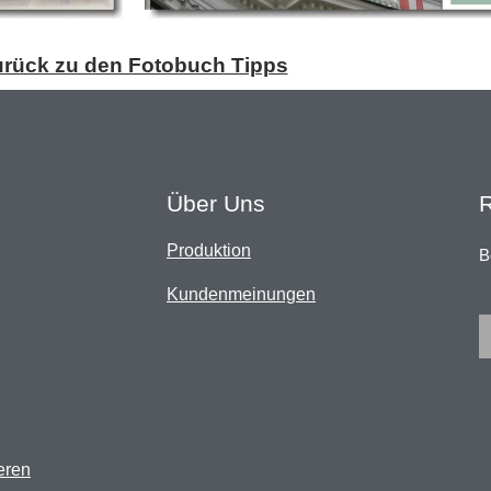
urück zu den Fotobuch Tipps
Über Uns
Produktion
B
g
Kundenmeinungen
eren