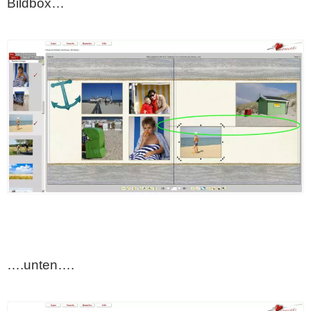
Bildbox…
….unten….